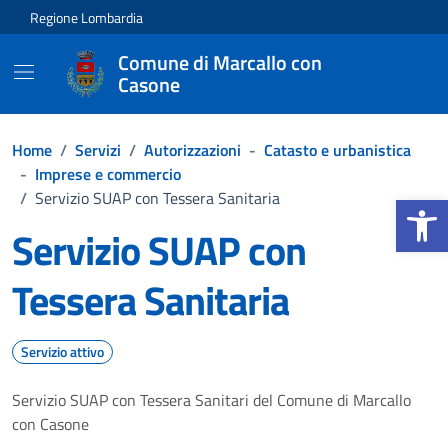
Vai ai contenuti
Vai al footer
Regione Lombardia
Comune di Marcallo con
Casone
Home
/
Servizi
/
Autorizzazioni
-
Catasto e urbanistica
-
Imprese e commercio
Apri la b
/
Servizio SUAP con Tessera Sanitaria
Servizio SUAP con
Tessera Sanitaria
Servizio attivo
Servizio SUAP con Tessera Sanitari del Comune di Marcallo
con Casone