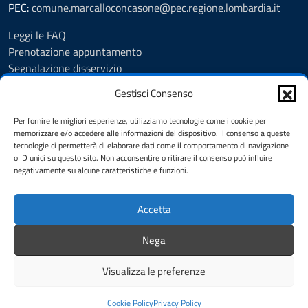
PEC:
comune.marcalloconcasone@pec.regione.lombardia.it
Leggi le FAQ
Prenotazione appuntamento
Segnalazione disservizio
Amministrazione trasparente
Gestisci Consenso
Albo pretorio
Informativa privacy
Per fornire le migliori esperienze, utilizziamo tecnologie come i cookie per
Note legali
memorizzare e/o accedere alle informazioni del dispositivo. Il consenso a queste
tecnologie ci permetterà di elaborare dati come il comportamento di navigazione
Dichiarazione di accessibilità
o ID unici su questo sito. Non acconsentire o ritirare il consenso può influire
Feedback
negativamente su alcune caratteristiche e funzioni.
Cookie Policy (UE)
Accetta
SEGUICI SU
Nega
Facebook
Instagram
Visualizza le preferenze
Mappa del sito
Credits
Cookie Policy
Privacy Policy