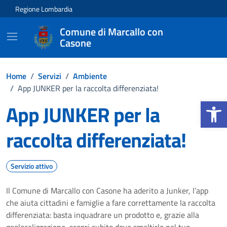
Vai ai contenuti
Vai al footer
Regione Lombardia
Comune di Marcallo con
Casone
Home
/
Servizi
/
Ambiente
/
App JUNKER per la raccolta differenziata!
Apri la b
App JUNKER per la
raccolta differenziata!
Servizio attivo
Il Comune di Marcallo con Casone ha aderito a Junker, l’app
che aiuta cittadini e famiglie a fare correttamente la raccolta
differenziata: basta inquadrare un prodotto e, grazie alla