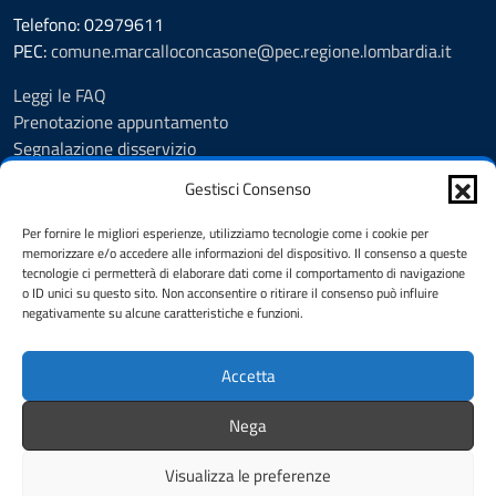
Telefono: 02979611
PEC:
comune.marcalloconcasone@pec.regione.lombardia.it
Leggi le FAQ
Prenotazione appuntamento
Segnalazione disservizio
Amministrazione trasparente
Gestisci Consenso
Albo pretorio
Informativa privacy
Per fornire le migliori esperienze, utilizziamo tecnologie come i cookie per
Note legali
memorizzare e/o accedere alle informazioni del dispositivo. Il consenso a queste
tecnologie ci permetterà di elaborare dati come il comportamento di navigazione
Dichiarazione di accessibilità
o ID unici su questo sito. Non acconsentire o ritirare il consenso può influire
Feedback
negativamente su alcune caratteristiche e funzioni.
Cookie Policy (UE)
Accetta
SEGUICI SU
Nega
Facebook
Instagram
Visualizza le preferenze