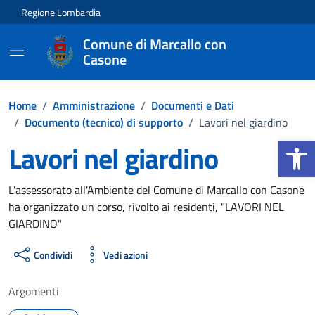
Vai ai contenuti
Vai al footer
Regione Lombardia
Comune di Marcallo con
Casone
Home
/
Amministrazione
/
Documenti e Dati
/
Documento (tecnico) di supporto
/
Lavori nel giardino
Apri la b
Lavori nel giardino
Dettagli del documento
L'assessorato all'Ambiente del Comune di Marcallo con Casone
ha organizzato un corso, rivolto ai residenti, "LAVORI NEL
GIARDINO"
Condividi
Vedi azioni
Argomenti