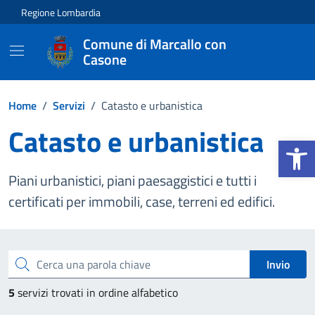
Vai ai contenuti
Vai al footer
Regione Lombardia
Comune di Marcallo con
Casone
Home
/
Servizi
/
Catasto e urbanistica
Catasto e urbanistica
Apri la b
Piani urbanistici, piani paesaggistici e tutti i
certificati per immobili, case, terreni ed edifici.
Esplora tutti i servizi
Cerca una parola chiave
Invio
5
servizi trovati in ordine alfabetico