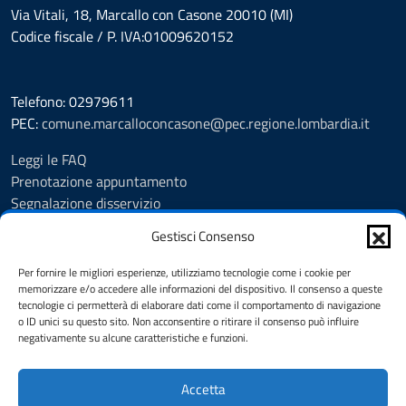
Via Vitali, 18, Marcallo con Casone 20010 (MI)
Codice fiscale / P. IVA:01009620152
Telefono: 02979611
PEC:
comune.marcalloconcasone@pec.regione.lombardia.it
Leggi le FAQ
Prenotazione appuntamento
Segnalazione disservizio
Amministrazione trasparente
Gestisci Consenso
Albo pretorio
Informativa privacy
Per fornire le migliori esperienze, utilizziamo tecnologie come i cookie per
Note legali
memorizzare e/o accedere alle informazioni del dispositivo. Il consenso a queste
tecnologie ci permetterà di elaborare dati come il comportamento di navigazione
Dichiarazione di accessibilità
o ID unici su questo sito. Non acconsentire o ritirare il consenso può influire
Feedback
negativamente su alcune caratteristiche e funzioni.
Cookie Policy (UE)
Accetta