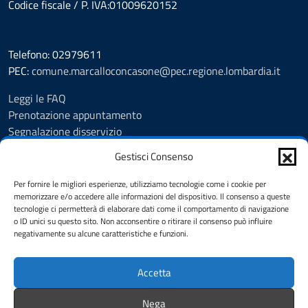
Codice fiscale / P. IVA:01009620152
Telefono: 02979611
PEC:
comune.marcalloconcasone@pec.regione.lombardia.it
Leggi le FAQ
Prenotazione appuntamento
Segnalazione disservizio
Amministrazione trasparente
Gestisci Consenso
Albo pretorio
Informativa privacy
Per fornire le migliori esperienze, utilizziamo tecnologie come i cookie per
Note legali
memorizzare e/o accedere alle informazioni del dispositivo. Il consenso a queste
tecnologie ci permetterà di elaborare dati come il comportamento di navigazione
Dichiarazione di accessibilità
o ID unici su questo sito. Non acconsentire o ritirare il consenso può influire
Feedback
negativamente su alcune caratteristiche e funzioni.
Cookie Policy (UE)
Accetta
SEGUICI SU
Nega