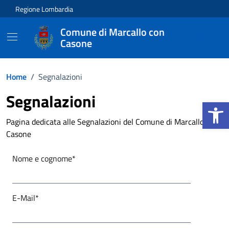
Vai ai contenuti
Vai al footer
Regione Lombardia
Comune di Marcallo con
Casone
Home
/
Segnalazioni
Segnalazioni
Apri la b
Pagina dedicata alle Segnalazioni del Comune di Marcallo con
Casone
Nome e cognome*
E-Mail*