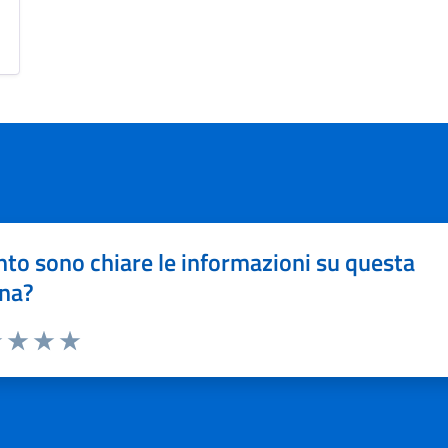
to sono chiare le informazioni su questa
na?
1 stelle su 5
uta 2 stelle su 5
Valuta 3 stelle su 5
Valuta 4 stelle su 5
Valuta 5 stelle su 5