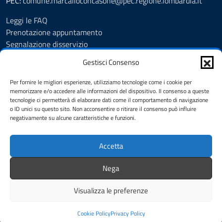
PEC:
comune.marcalloconcasone@pec.regione.lombardia.it
Leggi le FAQ
Prenotazione appuntamento
Segnalazione disservizio
Amministrazione trasparente
Gestisci Consenso
Albo pretorio
Informativa privacy
Per fornire le migliori esperienze, utilizziamo tecnologie come i cookie per
Note legali
memorizzare e/o accedere alle informazioni del dispositivo. Il consenso a queste
tecnologie ci permetterà di elaborare dati come il comportamento di navigazione
Dichiarazione di accessibilità
o ID unici su questo sito. Non acconsentire o ritirare il consenso può influire
Feedback
negativamente su alcune caratteristiche e funzioni.
Cookie Policy (UE)
Accetta
SEGUICI SU
Nega
Facebook
Instagram
Visualizza le preferenze
Mappa del sito
Credits
Cookie Policy
Privacy Policy