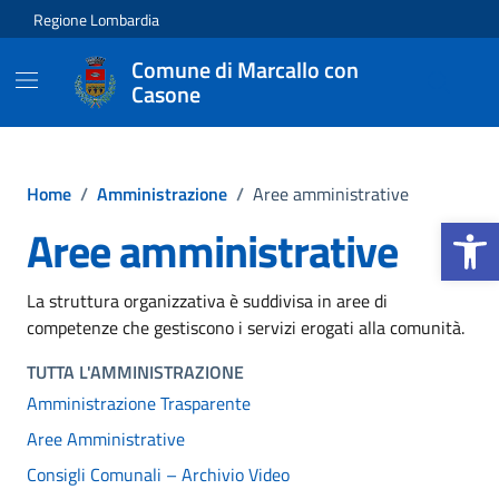
Vai ai contenuti
Vai al footer
Regione Lombardia
Comune di Marcallo con
Casone
Home
/
Amministrazione
/
Aree amministrative
Apri la b
Aree amministrative
La struttura organizzativa è suddivisa in aree di
competenze che gestiscono i servizi erogati alla comunità.
TUTTA L'AMMINISTRAZIONE
Amministrazione Trasparente
Aree Amministrative
Consigli Comunali – Archivio Video