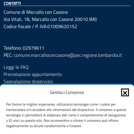
CONTATTI
Comune di Marcallo con Casone
Via Vitali, 18, Marcallo con Casone 20010 (MI)
Codice fiscale / P. IVA:01009620152
Telefono: 02979611
PEC:
comune.marcalloconcasone@pec.regione.lombardia.it
Leggi le FAQ
Prenotazione appuntamento
Segnalazione disservizio
Amministrazione trasparente
Gestisci Consenso
Albo pretorio
Informativa privacy
Per fornire le migliori esperienze, utilizziamo tecnologie come i cookie per
Note legali
memorizzare e/o accedere alle informazioni del dispositivo. Il consenso a queste
tecnologie ci permetterà di elaborare dati come il comportamento di navigazione
Dichiarazione di accessibilità
o ID unici su questo sito. Non acconsentire o ritirare il consenso può influire
Feedback
negativamente su alcune caratteristiche e funzioni.
Cookie Policy (UE)