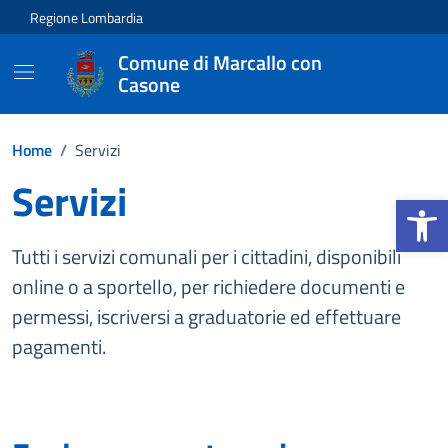
Vai ai contenuti
Vai al footer
Regione Lombardia
Comune di Marcallo con
Casone
Home
/
Servizi
Servizi
Apri la b
Tutti i servizi comunali per i cittadini, disponibili
online o a sportello, per richiedere documenti e
permessi, iscriversi a graduatorie ed effettuare
pagamenti.