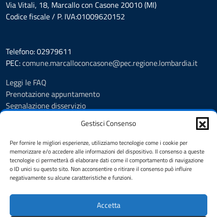
Via Vitali, 18, Marcallo con Casone 20010 (MI)
Codice fiscale / P. IVA:01009620152
Telefono: 02979611
PEC:
comune.marcalloconcasone@pec.regione.lombardia.it
Leggi le FAQ
Prenotazione appuntamento
Segnalazione disservizio
Amministrazione trasparente
Gestisci Consenso
Albo pretorio
Informativa privacy
Per fornire le migliori esperienze, utilizziamo tecnologie come i cookie per
Note legali
memorizzare e/o accedere alle informazioni del dispositivo. Il consenso a queste
tecnologie ci permetterà di elaborare dati come il comportamento di navigazione
Dichiarazione di accessibilità
o ID unici su questo sito. Non acconsentire o ritirare il consenso può influire
Feedback
negativamente su alcune caratteristiche e funzioni.
Cookie Policy (UE)
Accetta