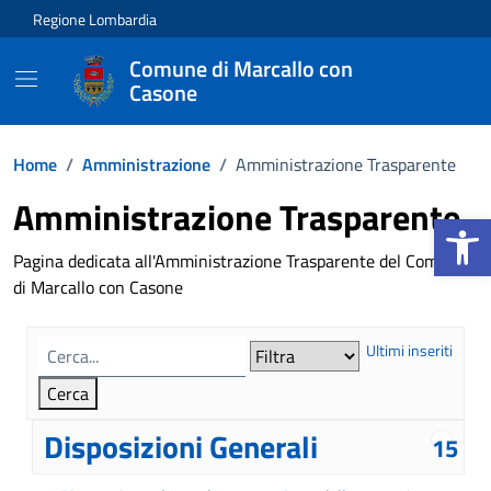
Vai ai contenuti
Vai al footer
Regione Lombardia
Comune di Marcallo con
Casone
Home
/
Amministrazione
/
Amministrazione Trasparente
Amministrazione Trasparente
Apri la b
Pagina dedicata all'Amministrazione Trasparente del Comune
di Marcallo con Casone
Ultimi inseriti
Disposizioni Generali
15