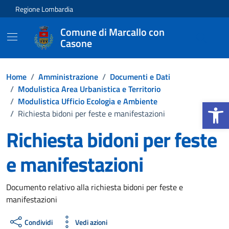
Vai ai contenuti
Vai al footer
Regione Lombardia
Comune di Marcallo con
Casone
Home
/
Amministrazione
/
Documenti e Dati
/
Modulistica Area Urbanistica e Territorio
Apri la b
/
Modulistica Ufficio Ecologia e Ambiente
/
Richiesta bidoni per feste e manifestazioni
Richiesta bidoni per feste
e manifestazioni
Dettagli del documento
Documento relativo alla richiesta bidoni per feste e
manifestazioni
Condividi
Vedi azioni