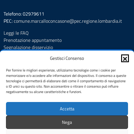
Telefono: 02979611
PEC:
comune.marcalloconcasone@pec.regione.lombardia.it
Leggi le FAQ
Prenotazione appuntamento
Segnalazione disservizio
Amministrazione trasparente
Gestisci Consenso
Albo pretorio
Informativa privacy
Per fornire le migliori esperienze, utilizziamo tecnologie come i cookie per
Note legali
memorizzare e/o accedere alle informazioni del dispositivo. Il consenso a queste
tecnologie ci permetterà di elaborare dati come il comportamento di navigazione
Dichiarazione di accessibilità
o ID unici su questo sito. Non acconsentire o ritirare il consenso può influire
Feedback
negativamente su alcune caratteristiche e funzioni.
Cookie Policy (UE)
Accetta
SEGUICI SU
Nega
Facebook
Instagram