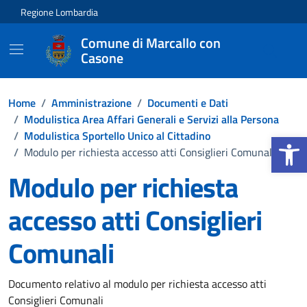
Vai ai contenuti
Vai al footer
Regione Lombardia
Comune di Marcallo con
Casone
Home
/
Amministrazione
/
Documenti e Dati
/
Modulistica Area Affari Generali e Servizi alla Persona
Apri la b
/
Modulistica Sportello Unico al Cittadino
/
Modulo per richiesta accesso atti Consiglieri Comunali
Modulo per richiesta
accesso atti Consiglieri
Comunali
Dettagli del documento
Documento relativo al modulo per richiesta accesso atti
Consiglieri Comunali