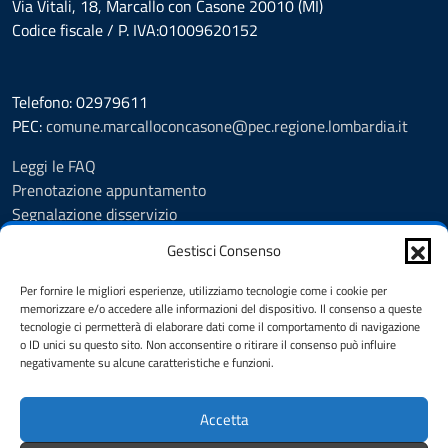
Via Vitali, 18, Marcallo con Casone 20010 (MI)
Codice fiscale / P. IVA:01009620152
Telefono: 02979611
PEC:
comune.marcalloconcasone@pec.regione.lombardia.it
Leggi le FAQ
Prenotazione appuntamento
Segnalazione disservizio
Amministrazione trasparente
Gestisci Consenso
Albo pretorio
Informativa privacy
Per fornire le migliori esperienze, utilizziamo tecnologie come i cookie per
Note legali
memorizzare e/o accedere alle informazioni del dispositivo. Il consenso a queste
tecnologie ci permetterà di elaborare dati come il comportamento di navigazione
Dichiarazione di accessibilità
o ID unici su questo sito. Non acconsentire o ritirare il consenso può influire
Feedback
negativamente su alcune caratteristiche e funzioni.
Cookie Policy (UE)
Accetta