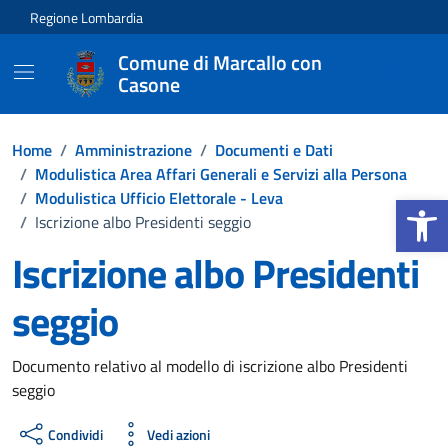
Vai ai contenuti
Vai al footer
Regione Lombardia
Comune di Marcallo con
Casone
Home
/
Amministrazione
/
Documenti e Dati
/
Modulistica Area Affari Generali e Servizi alla Persona
Apri la b
/
Modulistica Ufficio Elettorale - Leva
/
Iscrizione albo Presidenti seggio
Iscrizione albo Presidenti
seggio
Dettagli del documento
Documento relativo al modello di iscrizione albo Presidenti
seggio
Condividi
Vedi azioni