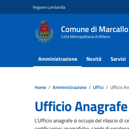
Vai ai contenuti
Vai al footer
Regione Lombardia
Comune di Marcallo
Città Metropolitana di Milano
Amministrazione
Novità
Servizi
Home
/
Amministrazione
/
Uffici
/
Ufficio A
Ufficio Anagrafe 
L'Ufficio anagrafe si occupa del rilascio di ce
certificazioni anagrafiche, cambi di residenza,