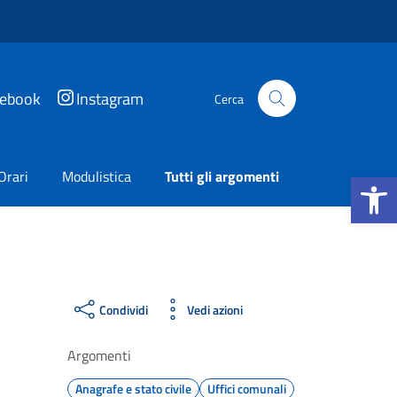
cebook
Instagram
Cerca
Apri la b
Orari
Modulistica
Tutti gli argomenti
Condividi
Vedi azioni
Argomenti
Anagrafe e stato civile
Uffici comunali