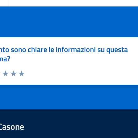
to sono chiare le informazioni su questa
na?
1 stelle su 5
uta 2 stelle su 5
Valuta 3 stelle su 5
Valuta 4 stelle su 5
Valuta 5 stelle su 5
 Casone