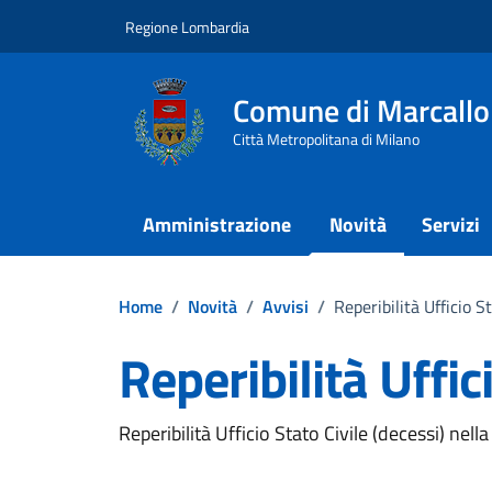
Vai ai contenuti
Vai al footer
Regione Lombardia
Comune di Marcallo
Città Metropolitana di Milano
Amministrazione
Novità
Servizi
Home
/
Novità
/
Avvisi
/
Reperibilità Ufficio S
Reperibilità Uffic
Dettagli della notizi
Reperibilità Ufficio Stato Civile (decessi) ne