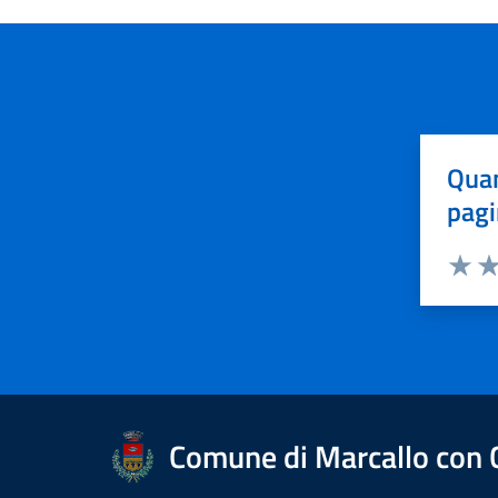
Quan
pagi
Valuta 
Val
Comune di Marcallo con