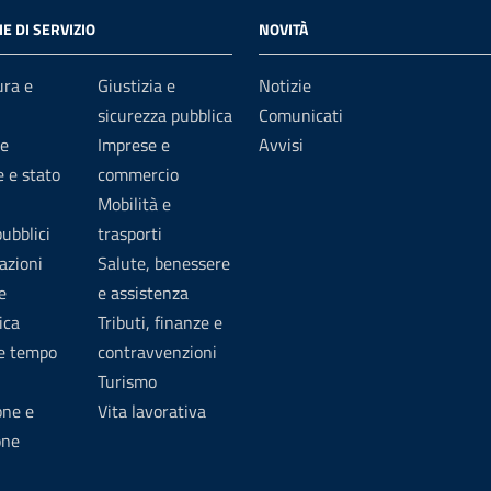
E DI SERVIZIO
NOVITÀ
ura e
Giustizia e
Notizie
sicurezza pubblica
Comunicati
e
Imprese e
Avvisi
 e stato
commercio
Mobilità e
pubblici
trasporti
azioni
Salute, benessere
e
e assistenza
ica
Tributi, finanze e
 e tempo
contravvenzioni
Turismo
one e
Vita lavorativa
one