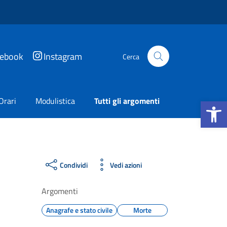
cebook
Instagram
Cerca
Apri la b
Orari
Modulistica
Tutti gli argomenti
Condividi
Vedi azioni
Argomenti
Anagrafe e stato civile
Morte