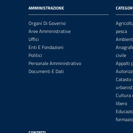
AMMINISTRAZIONE
CATEGORI
Organi Di Governo
Agricolt
Aree Amministrative
pesca
Uffici
Ambient
Enti E Fondazioni
Anagrafe
Politici
civile
Personale Amministrativo
Appalti 
Documenti E Dati
Autorizz
Catasto 
urbanist
Cultura
libero
Educazi
formazi
CONTATTI