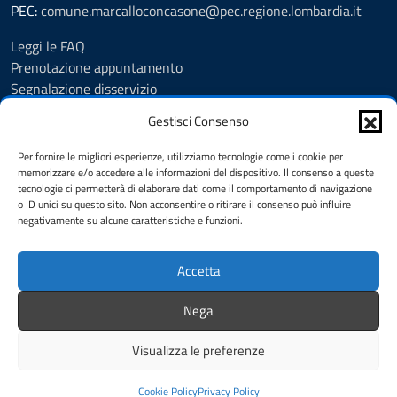
PEC:
comune.marcalloconcasone@pec.regione.lombardia.it
Leggi le FAQ
Prenotazione appuntamento
Segnalazione disservizio
Amministrazione trasparente
Gestisci Consenso
Albo pretorio
Informativa privacy
Per fornire le migliori esperienze, utilizziamo tecnologie come i cookie per
Note legali
memorizzare e/o accedere alle informazioni del dispositivo. Il consenso a queste
tecnologie ci permetterà di elaborare dati come il comportamento di navigazione
Dichiarazione di accessibilità
o ID unici su questo sito. Non acconsentire o ritirare il consenso può influire
Feedback
negativamente su alcune caratteristiche e funzioni.
Cookie Policy (UE)
Accetta
SEGUICI SU
Nega
Facebook
Instagram
Visualizza le preferenze
Mappa del sito
Credits
Cookie Policy
Privacy Policy