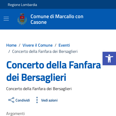
Vai ai contenuti
Vai al footer
Regione Lombardia
Comune di Marcallo con
Casone
Home
/
Vivere il Comune
/
Eventi
Apri la b
/
Concerto della Fanfara dei Bersaglieri
Concerto della Fanfara
dei Bersaglieri
Concerto della Fanfara dei Bersaglieri
Condividi
Vedi azioni
Argomenti