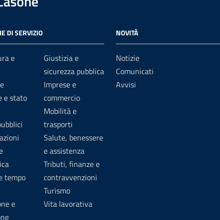
 Casone
E DI SERVIZIO
NOVITÀ
ura e
Giustizia e
Notizie
sicurezza pubblica
Comunicati
e
Imprese e
Avvisi
 e stato
commercio
Mobilità e
pubblici
trasporti
azioni
Salute, benessere
e
e assistenza
ica
Tributi, finanze e
 e tempo
contravvenzioni
Turismo
one e
Vita lavorativa
one