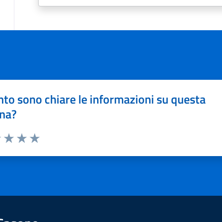
to sono chiare le informazioni su questa
na?
1 stelle su 5
uta 2 stelle su 5
Valuta 3 stelle su 5
Valuta 4 stelle su 5
Valuta 5 stelle su 5