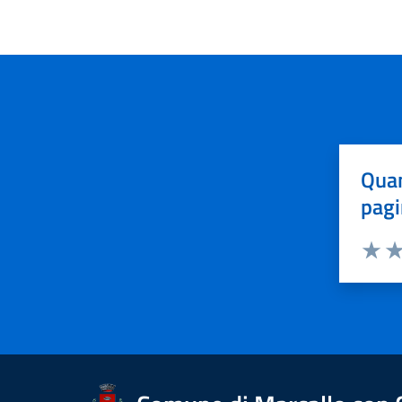
Quan
pagi
Valuta 
Val