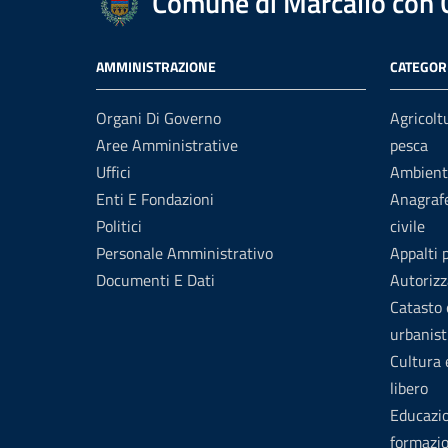
Comune di Marcallo con
AMMINISTRAZIONE
CATEGORI
Organi Di Governo
Agricolt
Aree Amministrative
pesca
Uffici
Ambient
Enti E Fondazioni
Anagrafe
Politici
civile
Personale Amministrativo
Appalti 
Documenti E Dati
Autorizz
Catasto 
urbanist
Cultura
libero
Educazi
formazi