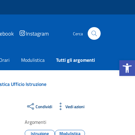
cebook
Instagram
Cerca
Apri la b
Orari
Modulistica
Tutti gli argomenti
tica Ufficio Istruzione
Condividi
Vedi azioni
Argomenti
Istruzione
Modulistica