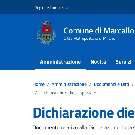
Vai ai contenuti
Vai al footer
Regione Lombardia
Comune di Marcallo
Città Metropolitana di Milano
Amministrazione
Novità
Servizi
Home
/
Amministrazione
/
Documenti e Dati
/
/
Dichiarazione dieta speciale
Dichiarazione die
Dettagli del documento
Documento relativo alla Dichiarazione dieta s