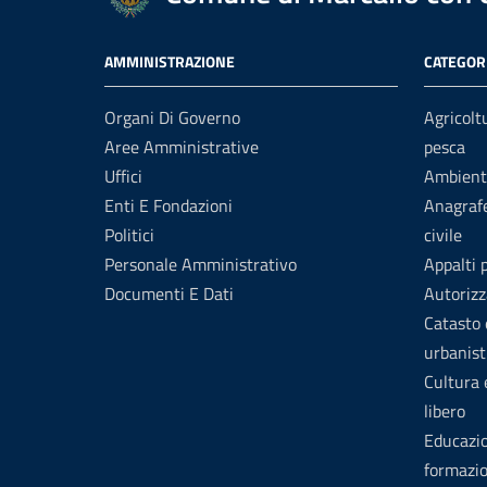
AMMINISTRAZIONE
CATEGORI
Organi Di Governo
Agricolt
Aree Amministrative
pesca
Uffici
Ambient
Enti E Fondazioni
Anagrafe
Politici
civile
Personale Amministrativo
Appalti 
Documenti E Dati
Autorizz
Catasto 
urbanist
Cultura
libero
Educazi
formazi