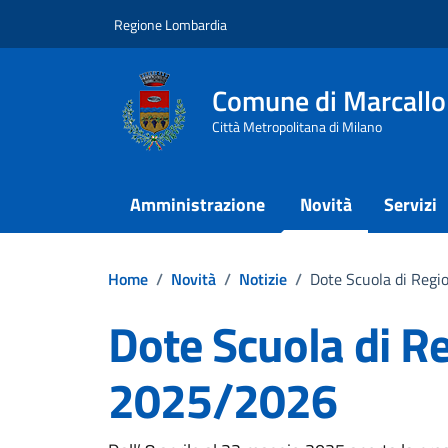
Vai ai contenuti
Vai al footer
Regione Lombardia
Comune di Marcallo
Città Metropolitana di Milano
Amministrazione
Novità
Servizi
Home
/
Novità
/
Notizie
/
Dote Scuola di Reg
Dote Scuola di R
2025/2026