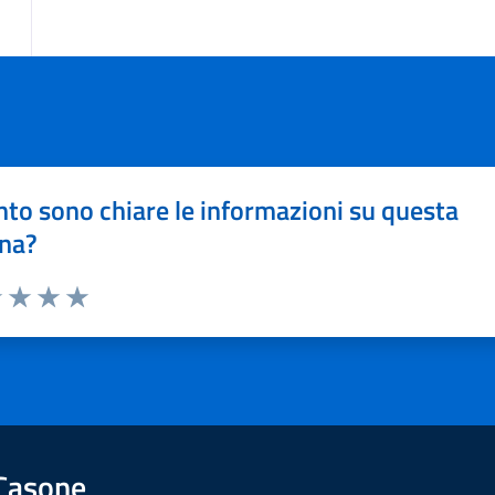
to sono chiare le informazioni su questa
na?
1 stelle su 5
uta 2 stelle su 5
Valuta 3 stelle su 5
Valuta 4 stelle su 5
Valuta 5 stelle su 5
 Casone