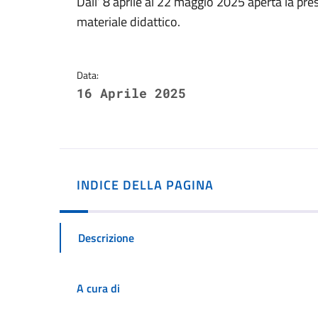
Dettagli della notizi
Dall’ 8 aprile al 22 maggio 2025 aperta la pre
materiale didattico.
Data:
16 Aprile 2025
INDICE DELLA PAGINA
Descrizione
A cura di