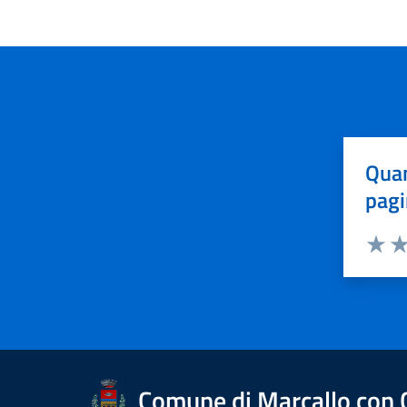
Quan
pagi
Valuta 
Val
Comune di Marcallo con