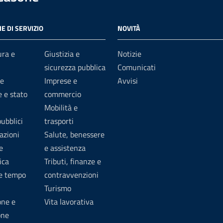
E DI SERVIZIO
NOVITÀ
ura e
Giustizia e
Notizie
sicurezza pubblica
Comunicati
e
Imprese e
Avvisi
 e stato
commercio
Mobilità e
pubblici
trasporti
azioni
Salute, benessere
e
e assistenza
ica
Tributi, finanze e
 e tempo
contravvenzioni
Turismo
one e
Vita lavorativa
one