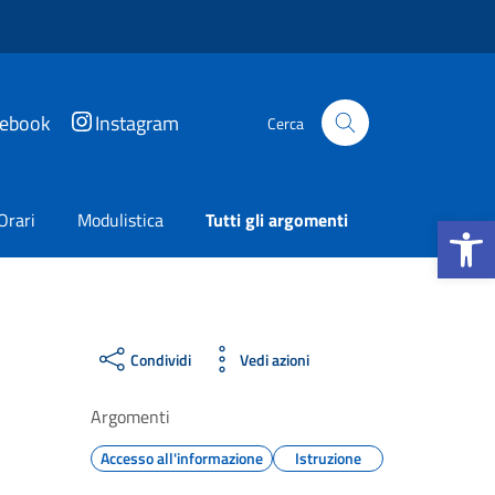
cebook
Instagram
Cerca
Apri la b
Orari
Modulistica
Tutti gli argomenti
Condividi
Vedi azioni
Argomenti
Accesso all'informazione
Istruzione