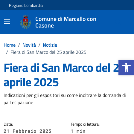
Vai ai contenuti
Vai al footer
Regione Lombardia
Comune di Marcallo con
Casone
Home
/
Novità
/
Notizie
/
Fiera di San Marco del 25 aprile 2025
Apri la b
Fiera di San Marco del 25
aprile 2025
Dettagli della notizia
Indicazioni per gli espositori su come inoltrare la domanda di
partecipazione
Data:
Tempo di lettura:
21 Febbraio 2025
1 min