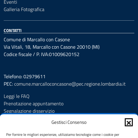
Eventi
Galleria Fotografica
CONTATTI
Comune di Marcallo con Casone
Via Vitali, 18, Marcallo con Casone 20010 (MI)
Codice fiscale / P. IVA:01009620152
Telefono: 02979611
PEC:
comune.marcalloconcasone@pec.regione.lombardia.it
Leggi le FAQ
Prenotazione appuntamento
Segnalazione disservizio
Amministrazione trasparente
Gestisci Consenso
Albo pretorio
Informativa privacy
Per fornire le migliori esperienze, utilizziamo tecnologie come i cookie per