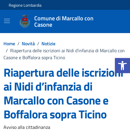
Vai ai contenuti
Vai al footer
Regione Lombardia
Comune di Marcallo con
Casone
Home
/
Novità
/
Notizie
/
Riapertura delle iscrizioni ai Nidi d’infanzia di Marcallo con
Apri la b
Casone e Boffalora sopra Ticino
Riapertura delle iscrizioni
ai Nidi d’infanzia di
Marcallo con Casone e
Boffalora sopra Ticino
Dettagli della notizia
Avviso alla cittadinanza