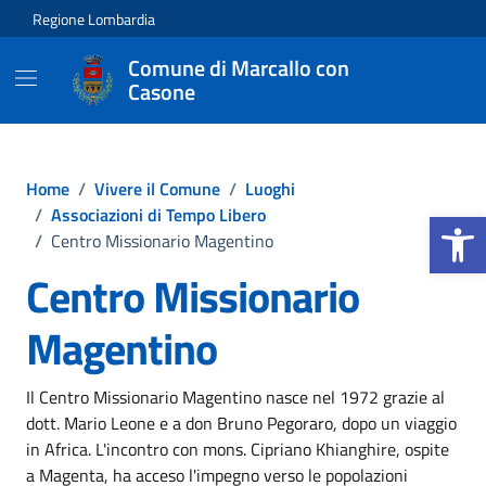
Vai ai contenuti
Vai al footer
Regione Lombardia
Comune di Marcallo con
Casone
Home
/
Vivere il Comune
/
Luoghi
Apri la b
/
Associazioni di Tempo Libero
/
Centro Missionario Magentino
Centro Missionario
Magentino
Il Centro Missionario Magentino nasce nel 1972 grazie al
dott. Mario Leone e a don Bruno Pegoraro, dopo un viaggio
in Africa. L'incontro con mons. Cipriano Khianghire, ospite
a Magenta, ha acceso l'impegno verso le popolazioni