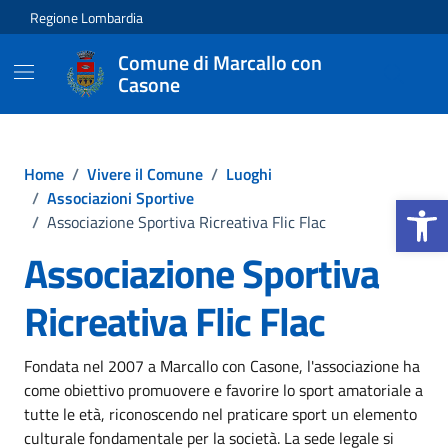
Vai ai contenuti
Vai al footer
Regione Lombardia
Comune di Marcallo con
Casone
Home
/
Vivere il Comune
/
Luoghi
Apri la b
/
Associazioni Sportive
/
Associazione Sportiva Ricreativa Flic Flac
Associazione Sportiva
Ricreativa Flic Flac
Fondata nel 2007 a Marcallo con Casone, l'associazione ha
come obiettivo promuovere e favorire lo sport amatoriale a
tutte le età, riconoscendo nel praticare sport un elemento
culturale fondamentale per la società. La sede legale si