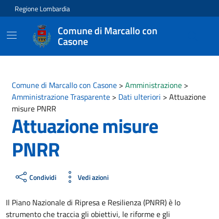
Vai ai contenuti
Vai al footer
Regione Lombardia
Comune di Marcallo con
Casone
Comune di Marcallo con Casone
>
Amministrazione
>
Amministrazione Trasparente
>
Dati ulteriori
>
Attuazione
misure PNRR
Attuazione misure
PNRR
Condividi
Vedi azioni
Il Piano Nazionale di Ripresa e Resilienza (PNRR) è lo
strumento che traccia gli obiettivi, le riforme e gli