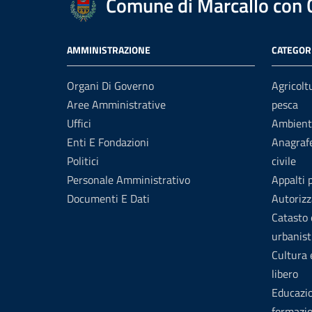
Comune di Marcallo con
AMMINISTRAZIONE
CATEGORI
Organi Di Governo
Agricolt
Aree Amministrative
pesca
Uffici
Ambient
Enti E Fondazioni
Anagrafe
Politici
civile
Personale Amministrativo
Appalti 
Documenti E Dati
Autorizz
Catasto 
urbanist
Cultura
libero
Educazi
formazi