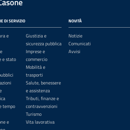
 Casone
E DI SERVIZIO
NOVITÀ
ura e
Giustizia e
Notizie
sicurezza pubblica
Comunicati
e
Imprese e
Avvisi
 e stato
commercio
Mobilità e
pubblici
trasporti
azioni
Salute, benessere
e
e assistenza
ica
Tributi, finanze e
 e tempo
contravvenzioni
Turismo
one e
Vita lavorativa
one