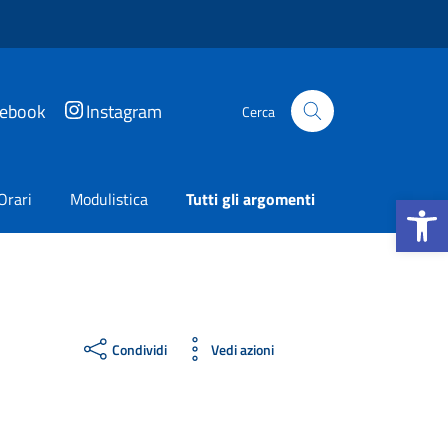
cebook
Instagram
Cerca
Apri la b
Orari
Modulistica
Tutti gli argomenti
Condividi
Vedi azioni