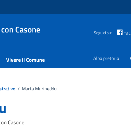
 con Casone
Fa
Seguici su:
Albo pretorio
Vivere il Comune
strativo
/
Marta Murineddu
u
 con Casone