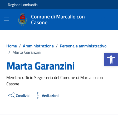
Vai ai contenuti
Vai al footer
Regione Lombardia
Comune di Marcallo con
Casone
Home
/
Amministrazione
/
Personale amministrativo
Apri la b
/
Marta Garanzini
Marta Garanzini
Membro ufficio Segreteria del Comune di Marcallo con
Casone
Condividi
Vedi azioni