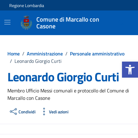
Vai ai contenuti
Vai al footer
Regione Lombardia
Comune di Marcallo con
Casone
Home
/
Amministrazione
/
Personale amministrativo
Apri la b
/
Leonardo Giorgio Curti
Leonardo Giorgio Curti
Membro Ufficio Messi comunali e protocollo del Comune di
Marcallo con Casone
Condividi
Vedi azioni