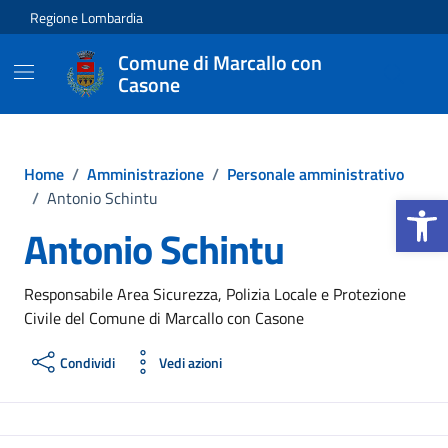
Vai ai contenuti
Vai al footer
Regione Lombardia
Comune di Marcallo con
Casone
Home
/
Amministrazione
/
Personale amministrativo
Apri la b
/
Antonio Schintu
Antonio Schintu
Responsabile Area Sicurezza, Polizia Locale e Protezione
Civile del Comune di Marcallo con Casone
Condividi
Vedi azioni