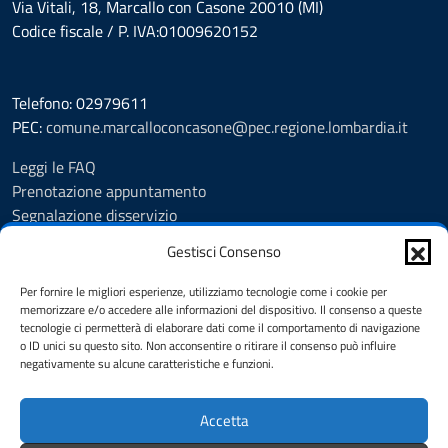
Via Vitali, 18, Marcallo con Casone 20010 (MI)
Codice fiscale / P. IVA:01009620152
Telefono: 02979611
PEC:
comune.marcalloconcasone@pec.regione.lombardia.it
Leggi le FAQ
Prenotazione appuntamento
Segnalazione disservizio
Amministrazione trasparente
Gestisci Consenso
Albo pretorio
Informativa privacy
Per fornire le migliori esperienze, utilizziamo tecnologie come i cookie per
Note legali
memorizzare e/o accedere alle informazioni del dispositivo. Il consenso a queste
tecnologie ci permetterà di elaborare dati come il comportamento di navigazione
Dichiarazione di accessibilità
o ID unici su questo sito. Non acconsentire o ritirare il consenso può influire
Feedback
negativamente su alcune caratteristiche e funzioni.
Cookie Policy (UE)
Accetta