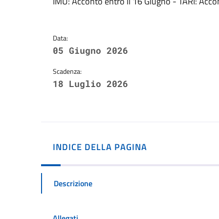
Dettagli della notizi
IMU: Acconto entro il 16 Giugno - TARI: Accon
Data:
05 Giugno 2026
Scadenza:
18 Luglio 2026
INDICE DELLA PAGINA
Descrizione
Allegati