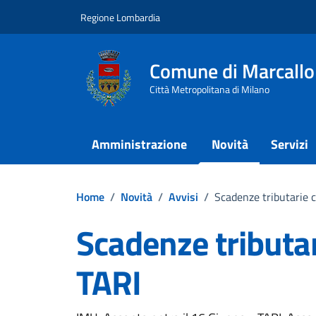
Vai ai contenuti
Vai al footer
Regione Lombardia
Comune di Marcallo
Città Metropolitana di Milano
Amministrazione
Novità
Servizi
Home
/
Novità
/
Avvisi
/
Scadenze tributarie 
Scadenze tributa
TARI