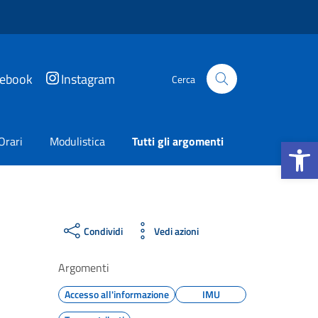
cebook
Instagram
Cerca
Apri la b
Orari
Modulistica
Tutti gli argomenti
Condividi
Vedi azioni
Argomenti
Accesso all'informazione
IMU