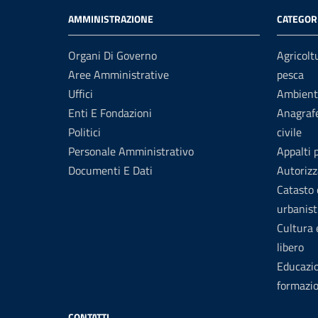
AMMINISTRAZIONE
CATEGORI
Organi Di Governo
Agricolt
Aree Amministrative
pesca
Uffici
Ambient
Enti E Fondazioni
Anagrafe
Politici
civile
Personale Amministrativo
Appalti 
Documenti E Dati
Autorizz
Catasto 
urbanist
Cultura
libero
Educazi
formazi
CONTATTI