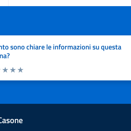
to sono chiare le informazioni su questa
na?
1 stelle su 5
uta 2 stelle su 5
Valuta 3 stelle su 5
Valuta 4 stelle su 5
Valuta 5 stelle su 5
 Casone