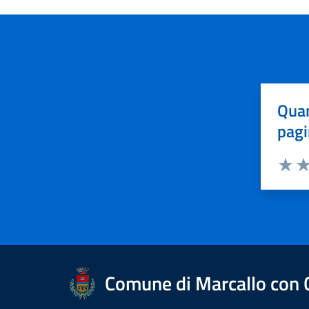
Quan
pagi
Valuta 
Val
Comune di Marcallo con