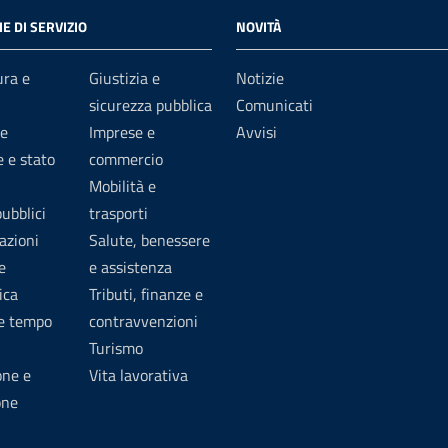
E DI SERVIZIO
NOVITÀ
ura e
Giustizia e
Notizie
sicurezza pubblica
Comunicati
e
Imprese e
Avvisi
 e stato
commercio
Mobilità e
pubblici
trasporti
azioni
Salute, benessere
e
e assistenza
ica
Tributi, finanze e
 e tempo
contravvenzioni
Turismo
one e
Vita lavorativa
one