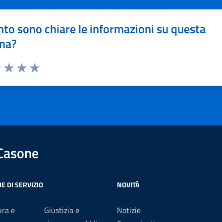
to sono chiare le informazioni su questa
na?
1 stelle su 5
uta 2 stelle su 5
Valuta 3 stelle su 5
Valuta 4 stelle su 5
Valuta 5 stelle su 5
 Casone
E DI SERVIZIO
NOVITÀ
ura e
Giustizia e
Notizie