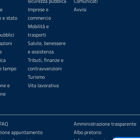
sicurezza pubblica
Comunicati
e
Imprese e
Avvisi
 e stato
commercio
Mobilità e
pubblici
trasporti
azioni
Salute, benessere
e
e assistenza
ica
Tributi, finanze e
 e tempo
contravvenzioni
Turismo
one e
Vita lavorativa
one
 FAQ
Amministrazione trasparente
zione appuntamento
Albo pretorio