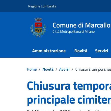
Vai ai contenuti
Vai al footer
Regione Lombardia
Comune di Marcallo
Città Metropolitana di Milano
Amministrazione
Novità
Servizi
Home
/
Novità
/
Avvisi
/
Chiusura temporanea 
Chiusura tempor
principale cimite