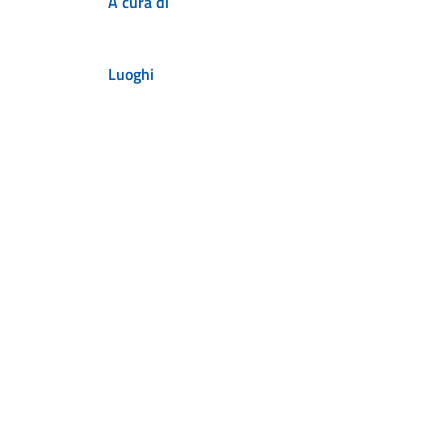
A cura di
Luoghi