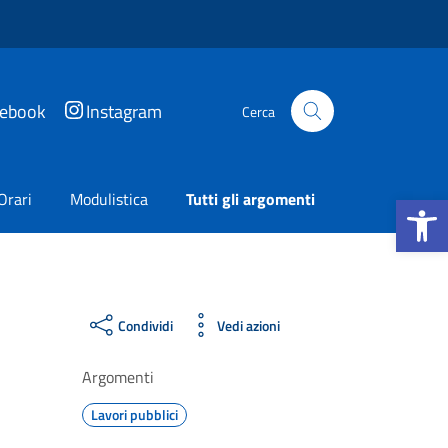
cebook
Instagram
Cerca
Apri la b
Orari
Modulistica
Tutti gli argomenti
Condividi
Vedi azioni
Argomenti
Lavori pubblici