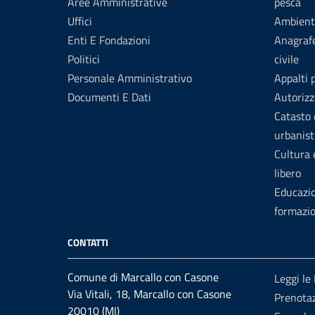
Aree Amministrative
pesca
Uffici
Ambient
Enti E Fondazioni
Anagrafe
Politici
civile
Personale Amministrativo
Appalti 
Documenti E Dati
Autorizz
Catasto 
urbanist
Cultura
libero
Educazi
formazi
CONTATTI
Comune di Marcallo con Casone
Leggi le
Via Vitali, 18, Marcallo con Casone
Prenota
20010 (MI)