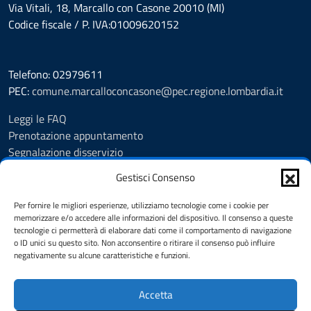
Via Vitali, 18, Marcallo con Casone 20010 (MI)
Codice fiscale / P. IVA:01009620152
Telefono: 02979611
PEC:
comune.marcalloconcasone@pec.regione.lombardia.it
Leggi le FAQ
Prenotazione appuntamento
Segnalazione disservizio
Amministrazione trasparente
Gestisci Consenso
Albo pretorio
Informativa privacy
Per fornire le migliori esperienze, utilizziamo tecnologie come i cookie per
Note legali
memorizzare e/o accedere alle informazioni del dispositivo. Il consenso a queste
tecnologie ci permetterà di elaborare dati come il comportamento di navigazione
Dichiarazione di accessibilità
o ID unici su questo sito. Non acconsentire o ritirare il consenso può influire
Feedback
negativamente su alcune caratteristiche e funzioni.
Cookie Policy (UE)
Accetta