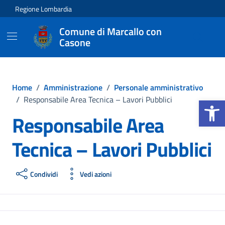
Vai ai contenuti
Vai al footer
Regione Lombardia
Comune di Marcallo con
Casone
Home
/
Amministrazione
/
Personale amministrativo
Apri la b
/
Responsabile Area Tecnica – Lavori Pubblici
Responsabile Area
Tecnica – Lavori Pubblici
Condividi
Vedi azioni