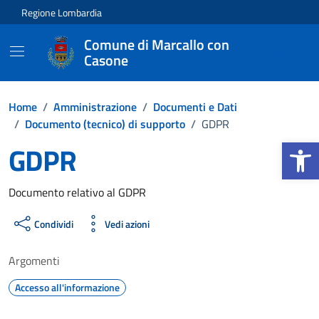
Vai ai contenuti
Vai al footer
Regione Lombardia
Comune di Marcallo con
Casone
Home
/
Amministrazione
/
Documenti e Dati
/
Documento (tecnico) di supporto
/
GDPR
Apri la b
GDPR
Dettagli del documento
Documento relativo al GDPR
Condividi
Vedi azioni
Argomenti
Accesso all'informazione